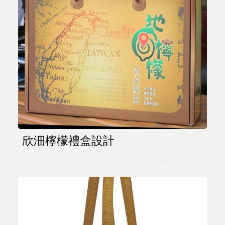
欣沺檸檬禮盒設計