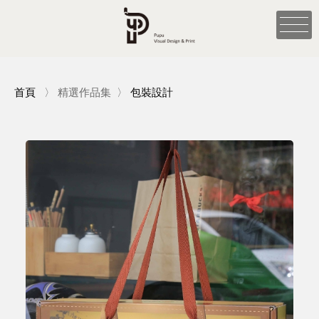
首頁
〉
精選作品集
〉
包裝設計