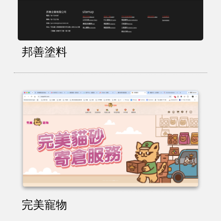
邦善塗料
完美寵物