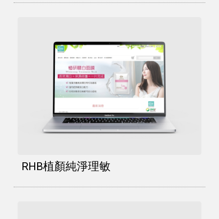
RHB植顏純淨理敏