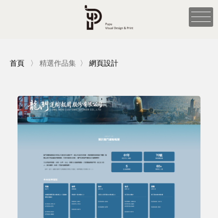
首頁
〉
精選作品集
〉
網頁設計